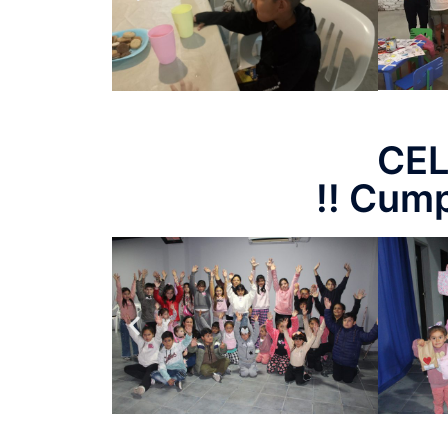
CE
!! Cump