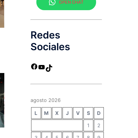
OPEN CHAT
Redes
Sociales
agosto 2026
L
M
X
J
V
S
D
1
2
3
4
5
6
7
8
9