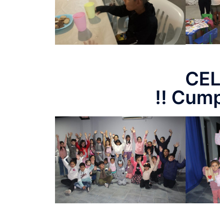
CE
!! Cump