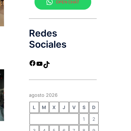
OPEN CHAT
Redes
Sociales
agosto 2026
L
M
X
J
V
S
D
1
2
3
4
5
6
7
8
9