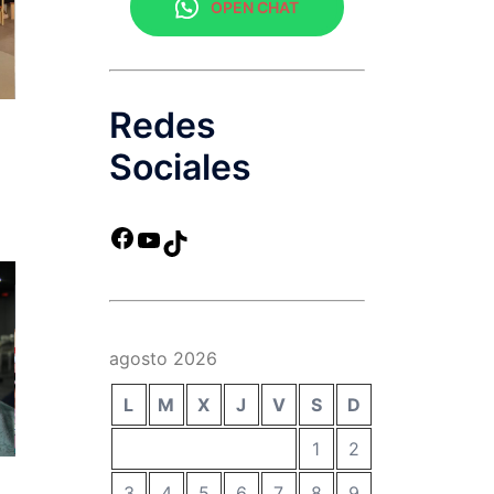
OPEN CHAT
Redes
Sociales
agosto 2026
L
M
X
J
V
S
D
1
2
3
4
5
6
7
8
9