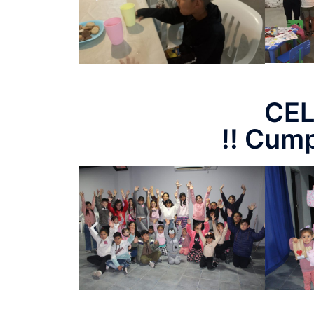
CE
!! Cump